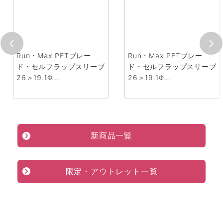
ー ピラーメ
Run・Max PETブレー
Run・Max 
52φ 2ホー
ド・セルフラップスリーブ
ド・セルフラ
26＞19.1Φ...
26＞19.1Φ...
新商品一覧
限定・アウトレット一覧