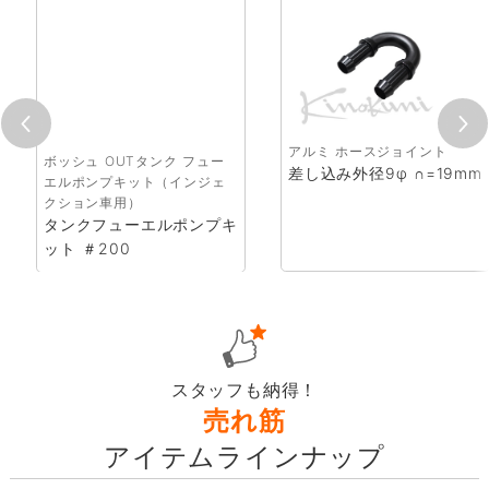
シュ...
ボッシュ OUTタンク フュー
アルミ ホース
エルポンプキット（インジェ
差し込み外径9
クション車用）
タンクフューエルポンプキ
ット ＃200
スタッフも納得！
売れ筋
アイテムラインナップ