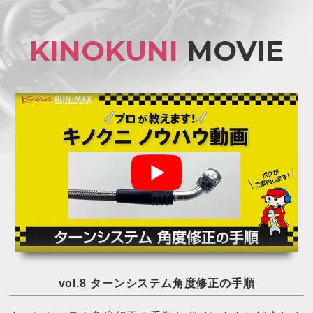
KINOKUNI
MOVIE
エアーフィルタ
ケミカル
ー アクセサリー
プロブレンド ホ
アルミレデュー
ットラップ （タ
サー
イヤ柔軟剤）
冷やす一覧へ
vol.8 ターンシステム角度修正の手順
ターンシステム角度修正の手順とポイントをご紹介しま