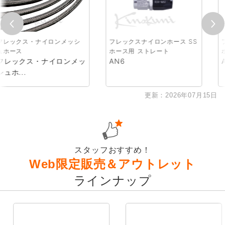
ナイロンメッシ
フレックスナイロンホース SS
フレックスナイ
ホース用 ストレート
ホース用 90
ナイロンメッ
AN6
AN6
更新：2026年07月15日
スタッフおすすめ！
Web限定販売＆アウトレット
ラインナップ