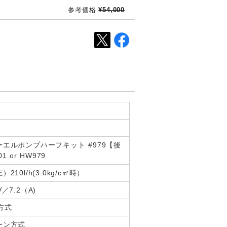
参考価格:
¥54,000
エルポンプハーフキット #979【後
 or HW979
210l/h(3.0kg/c㎡時）
／7.2（A)
方式
ーン方式