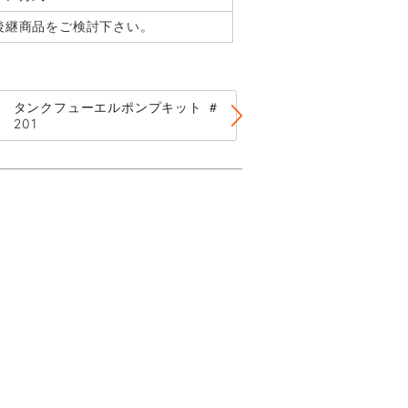
後継商品をご検討下さい。
タンクフューエ
タンクフューエルポンプキット ＃
#044【後継商品
201
FW044