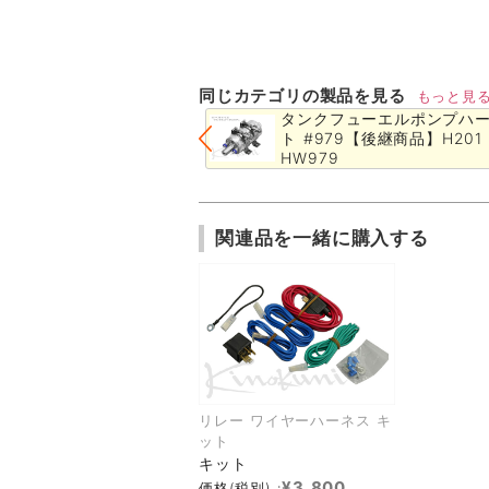
同じカテゴリの製品を見る
もっと見
タンクフューエルポンプハ
ト #979【後継商品】H201 
HW979
関連品を一緒に購入する
リレー ワイヤーハーネス キ
ット
キット
¥3,800
価格(税別) :