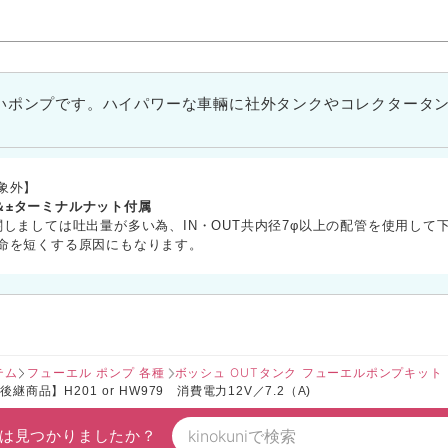
いポンプです。ハイパワーな車輛に社外タンクやコレクタータ
象外】
ヶ＆±ターミナルナット付属
しましては吐出量が多い為、IN・OUT共内径7φ以上の配管を使用して
命を短くする原因にもなります。
テム
フューエル ポンプ 各種
ボッシュ OUTタンク フューエルポンプキッ
商品】H201 or HW979 消費電力12V／7.2（A)
は見つかりましたか？