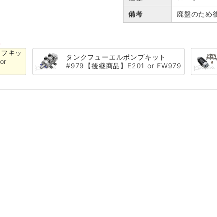
備考
廃盤のため
る
ーフキッ
タンクフューエルポンプキット
or
#979【後継商品】E201 or FW979