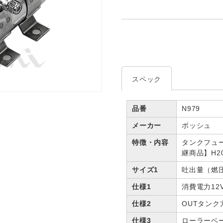
スペック
品番
N979
メーカー
ボッシュ
特徴・内容
タンクフュー
継商品】H201
サイズ1
吐出量（燃圧）
仕様1
消費電力12V
仕様2
OUTタンク
仕様3
ローラーベ