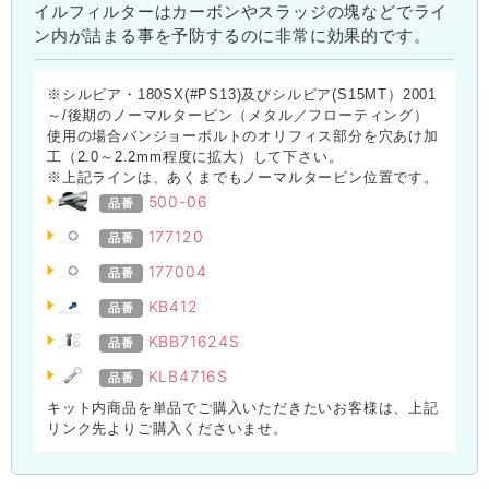
イルフィルターはカーボンやスラッジの塊などでライ
ン内が詰まる事を予防するのに非常に効果的です。
※シルビア・180SX(#PS13)及びシルビア(S15MT）2001
～/後期のノーマルタービン（メタル／フローティング）
使用の場合バンジョーボルトのオリフィス部分を穴あけ加
工（2.0～2.2mm程度に拡大）して下さい。
※上記ラインは、あくまでもノーマルタービン位置です。
500-06
品番
177120
品番
177004
品番
KB412
品番
KBB71624S
品番
KLB4716S
品番
キット内商品を単品でご購入いただきたいお客様は、上記
リンク先よりご購入くださいませ。