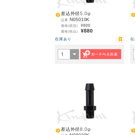
差込外径5.0φ
N05010K
品番
¥800
価格(税別)
¥880
価格(税込)
在庫あり
在
差込外径8.0φ