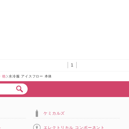
1
 他
水冷服 アイスフロー 本体
ケミカルズ
ル
エレクトリカル コンポーネント