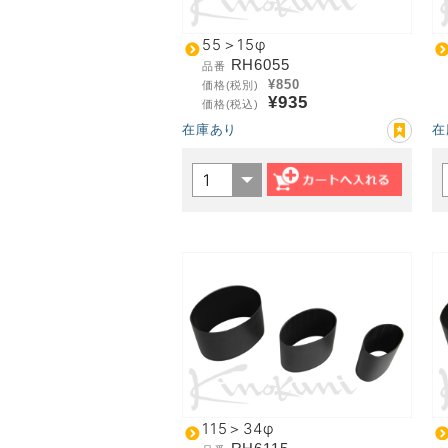
55＞15φ
RH6055
品番
¥850
価格(税別)
¥935
価格(税込)
在庫あり
在
115＞34φ