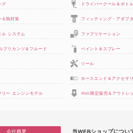
ング
ドライバークール＆ボト
ー＆熱対策
フィッティング・アダプ
エル システム
ファブリケーション
,ルブリカンツ＆フルード
ペイント＆スプレー
ツール
ホースエンド＆アクセサ
サリー エンジンモデル
Web限定販売＆アウトレ
会社概要
当WEBショップについ