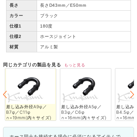
長さ
長さD43mm／E50mm
カラー
ブラック
仕様1
180度
仕様2
ホースジョイント
材質
アルミ製
同じカテゴリの製品を見る
もっと見る
差し込み外径A9φ／
差し込み外径A5φ／
差し込み外
B7φ／C11φ
B3φ／C6φ
B4.5φ／C
∩=19mm(内々サイズ)
∩=16mm(内々サイズ)
∩=16m
ホース同士を接続する場合に必須になるアイテムで