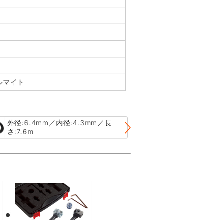
ルマイト
外径:6.4mm／内径:4.3mm／長
外径:7.9mm／
さ:7.6m
さ:3.0m