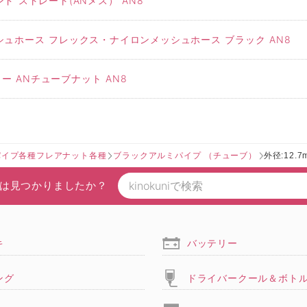
 ストレート(ANメス） AN8
ュホース フレックス・ナイロンメッシュホース ブラック AN8
ー ANチューブナット AN8
パイプ各種フレアナット各種
ブラックアルミパイプ （チューブ）
外径:12.
は見つかりましたか？
キ
バッテリー
ング
ドライバークール＆ボト