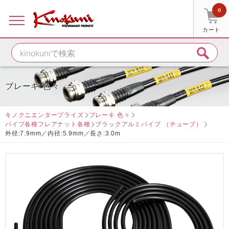
0
カート
ブレーキ 色々
キノクニエンタープライズ
ブレーキ 色々
パイプ各種フレアナット各種
ブラックアルミパイプ （チューブ）
外径:7.9mm／内径:5.9mm／長さ:3.0m