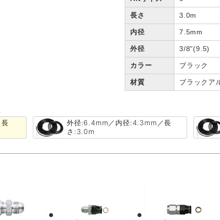
長さ
3.0m
内径
7.5mm
外径
3/8"(9.5)
カラー
ブラック
材質
ブラックア
る
／長
外径:6.4mm／内径:4.3mm／長
さ:3.0m