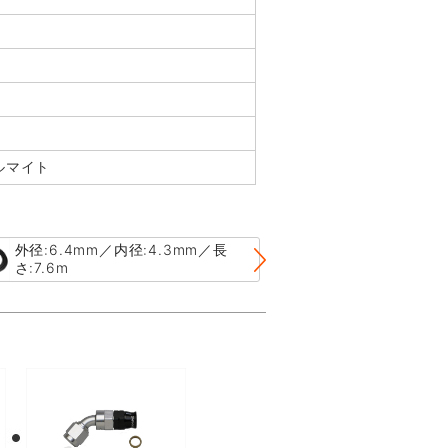
ルマイト
外径:6.4mm／内径:4.3mm／長
外径:7.9mm／
さ:7.6m
さ:3.0m