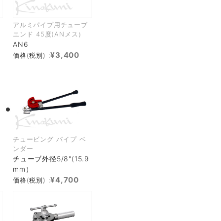
アルミパイプ用チューブ
メ
エンド 45度(ANメス）
AN6
¥3,400
価格(税別) :
チュービング パイプ ベ
ンダー
チューブ外径5/8"(15.9
mm）
¥4,700
価格(税別) :