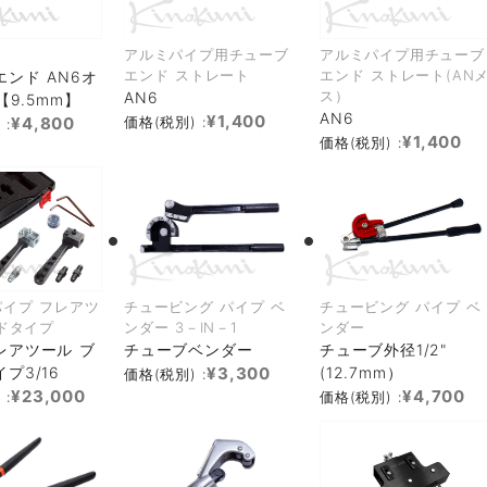
アルミパイプ用チューブ
アルミパイプ用チューブ
エンド ストレート
エンド ストレート(AN
ンド AN6オ
ス）
AN6
【9.5mm】
AN6
¥1,400
¥4,800
価格(税別) :
 :
¥1,400
価格(税別) :
イプ フレアツ
チュービング パイプ ベ
チュービング パイプ ベ
ドタイプ
ンダー 3－IN－1
ンダー
レアツール ブ
チューブベンダー
チューブ外径1/2"
プ3/16
¥3,300
(12.7mm）
価格(税別) :
¥23,000
¥4,700
 :
価格(税別) :