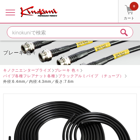
0
カート
ブレーキ 色々
キノクニエンタープライズ
ブレーキ 色々
パイプ各種フレアナット各種
ブラックアルミパイプ （チューブ）
外径:6.4mm／内径:4.3mm／長さ:7.6m