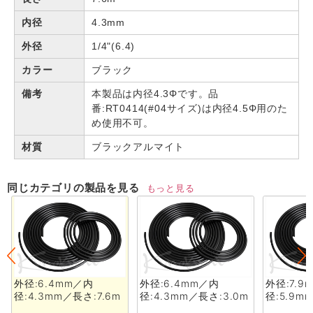
内径
4.3mm
外径
1/4"(6.4)
カラー
ブラック
備考
本製品は内径4.3Φです。品
番:RT0414(#04サイズ)は内径4.5Φ用のた
め使用不可。
材質
ブラックアルマイト
同じカテゴリの製品を見る
もっと見る
外径:6.4mm／内
外径:6.4mm／内
外径:7.9
径:4.3mm／長さ:7.6m
径:4.3mm／長さ:3.0m
径:5.9m