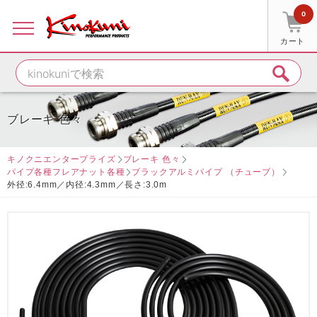
0
カート
ブレーキ 色々
キノクニエンタープライズ
ブレーキ 色々
パイプ各種フレアナット各種
ブラックアルミパイプ （チューブ）
外径:6.4mm／内径:4.3mm／長さ:3.0m