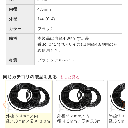
内径
4.3mm
外径
1/4"(6.4)
カラー
ブラック
備考
本製品は内径4.3Φです。品
番:RT0414(#04サイズ)は内径4.5Φ用のた
め使用不可。
材質
ブラックアルマイト
同じカテゴリの製品を見る
もっと見る
外径:6.4mm／内
外径:6.4mm／内
外径:7.9
径:4.3mm／長さ:3.0m
径:4.3mm／長さ:7.6m
径:5.9m