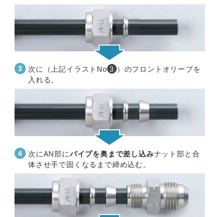
次に（上記イラストNo
3
）のフロントオリーブを
入れる。
次にAN部に
パイプを奥まで差し込み
ナット部と合
体させ手で固くなるまで締め込む。