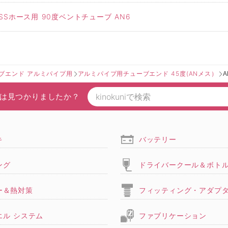
Sホース用 90度ベントチューブ AN6
ブエンド アルミパイプ用
アルミパイプ用チューブエンド 45度(ANメス）
は見つかりましたか？
キ
バッテリー
ング
ドライバークール＆ボト
ー＆熱対策
フィッティング・アダプ
エル システム
ファブリケーション