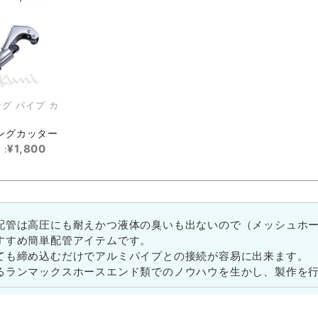
グ パイプ カ
ングカッター
¥1,800
 :
配管は高圧にも耐えかつ液体の臭いも出ないので（メッシュホ
すすめ簡単配管アイテムです。
ても締め込むだけでアルミパイプとの接続が容易に出来ます。
るランマックスホースエンド類でのノウハウを生かし、製作を
ら