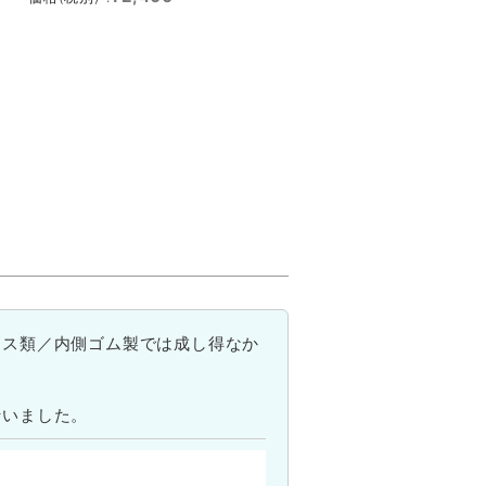
ース類／内側ゴム製では成し得なか
行いました。