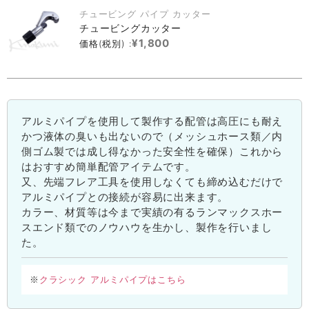
チュービング パイプ カッター
チュービングカッター
¥1,800
価格(税別) :
アルミパイプを使用して製作する配管は高圧にも耐え
かつ液体の臭いも出ないので（メッシュホース類／内
側ゴム製では成し得なかった安全性を確保）これから
はおすすめ簡単配管アイテムです。
又、先端フレア工具を使用しなくても締め込むだけで
アルミパイプとの接続が容易に出来ます。
カラー、材質等は今まで実績の有るランマックスホー
スエンド類でのノウハウを生かし、製作を行いまし
た。
クラシック アルミパイプはこちら
※