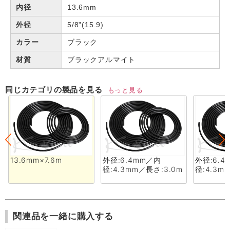
内径
13.6mm
外径
5/8"(15.9)
カラー
ブラック
材質
ブラックアルマイト
同じカテゴリの製品を見る
もっと見る
13.6mm×7.6m
外径:6.4mm／内
外径:6.
径:4.3mm／長さ:3.0m
径:4.3m
関連品を一緒に購入する