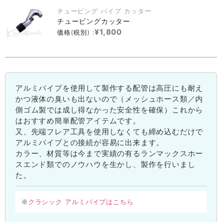
チュービング パイプ カッター
チュービングカッター
¥1,800
価格(税別) :
アルミパイプを使用して製作する配管は高圧にも耐え
かつ液体の臭いも出ないので（メッシュホース類／内
側ゴム製では成し得なかった安全性を確保）これから
はおすすめ簡単配管アイテムです。
又、先端フレア工具を使用しなくても締め込むだけで
アルミパイプとの接続が容易に出来ます。
カラー、材質等は今まで実績の有るランマックスホー
スエンド類でのノウハウを生かし、製作を行いまし
た。
クラシック アルミパイプはこちら
※