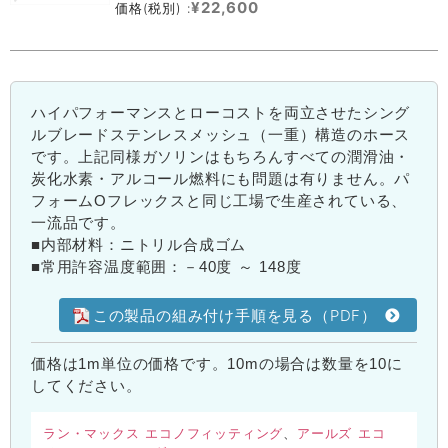
¥22,600
価格(税別) :
ハイパフォーマンスとローコストを両立させたシング
ルブレードステンレスメッシュ（一重）構造のホース
です。上記同様ガソリンはもちろんすべての潤滑油・
炭化水素・アルコール燃料にも問題は有りません。パ
フォームOフレックスと同じ工場で生産されている、
一流品です。
■内部材料：ニトリル合成ゴム
■常用許容温度範囲：－40度 ～ 148度
この製品の組み付け手順を見る（PDF）
価格は1m単位の価格です。10mの場合は数量を10に
してください。
ラン・マックス エコノフィッティング
アールズ エコ
、