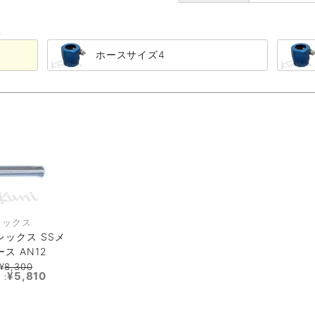
る
ホースサイズ4
レックス
レックス SSメ
ス AN12
¥
8,300
¥5,810
 :