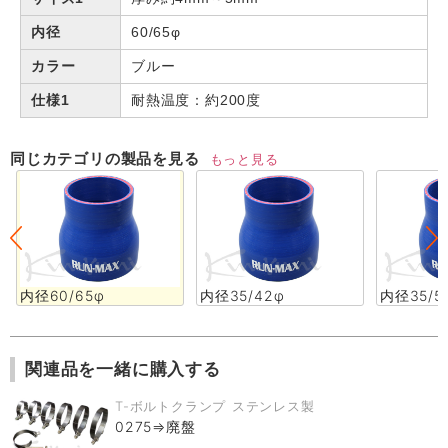
内径
60/65φ
カラー
ブルー
仕様1
耐熱温度：約200度
同じカテゴリの製品を見る
もっと見る
内径60/65φ
内径35/42φ
内径35/5
関連品を一緒に購入する
T-ボルトクランプ ステンレス製
0275⇒廃盤