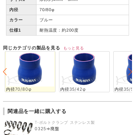
内径
70/80φ
カラー
ブルー
仕様1
耐熱温度：約200度
同じカテゴリの製品を見る
もっと見る
内径70/80φ
内径35/42φ
内径35/5
関連品を一緒に購入する
T-ボルトクランプ ステンレス製
0325⇒廃盤