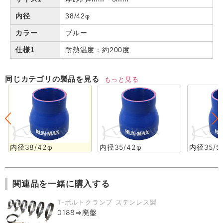
内径
38/42φ
カラー
ブルー
仕様1
耐熱温度：約200度
同じカテゴリの製品を見る
もっと見る
内径38/42φ
内径35/42φ
内径35/5
関連品を一緒に購入する
T-ボルトクランプ ステンレス製
0188⇒廃盤