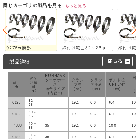
同じカテゴリの製品を見る
もっと見る
0275⇒廃盤
締付け範囲32～28φ
締付け範囲
製品詳細
RUN･MAX
締
締付
ターボホー
クラン
クラン
ボルト径
品
け範
ス
プ幅
プ厚み
UNF1/4"
番
囲
適合サイズ
（㎜）
（㎜）
（㎜）
（φ）
（k
（内径φ）
32～
0125
19.1
0.6
6.4
100
28
39～
0150
19.1
0.6
6.4
100
35
48～
T4838
35
19.1
0.6
10.0
100
38
51～
0188
38
19.1
0.6
6.4
100