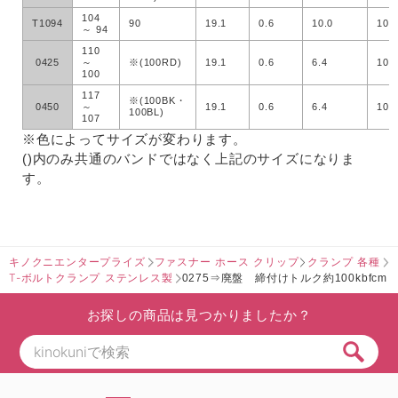
104
T1094
90
19.1
0.6
10.0
100
～ 94
110
0425
～
※(100RD)
19.1
0.6
6.4
100
100
117
※(100BK・
0450
～
19.1
0.6
6.4
100
100BL)
107
※色によってサイズが変わります。
()内のみ共通のバンドではなく上記のサイズになりま
す。
キノクニエンタープライズ
ファスナー ホース クリップ
クランプ 各種
T-ボルトクランプ ステンレス製
0275⇒廃盤 締付けトルク約100kbfcm
お探しの商品は見つかりましたか？