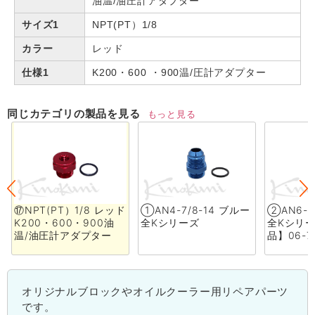
油温/油圧計アダプター
サイズ1
NPT(PT）1/8
カラー
レッド
仕様1
K200・600 ・900温/圧計アダプター
同じカテゴリの製品を見る
もっと見る
⑰NPT(PT）1/8 レッド
①AN4-7/8-14 ブルー
②AN6-7
K200・600・900油
全Kシリーズ
全Kシリ
温/油圧計アダプター
品】06-7
オリジナルブロックやオイルクーラー用リペアパーツ
です。