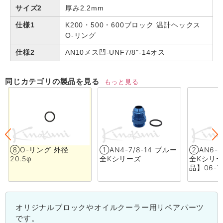
サイズ2
厚み2.2mm
仕様1
K200・500・600ブロック 温計ヘックス
O-リング
仕様2
AN10メス凹-UNF7/8"-14オス
同じカテゴリの製品を見る
もっと見る
⑧O-リング 外径
①AN4-7/8-14 ブルー
②AN6-7
20.5φ
全Kシリーズ
全Kシリ
品】06-7
オリジナルブロックやオイルクーラー用リペアパーツ
です。