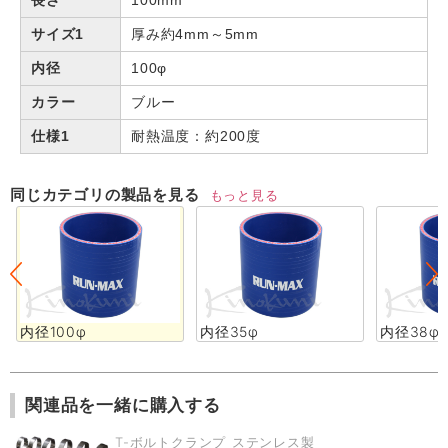
長さ
100mm
サイズ1
厚み約4mm～5mm
内径
100φ
カラー
ブルー
仕様1
耐熱温度：約200度
同じカテゴリの製品を見る
もっと見る
内径100φ
内径35φ
内径38φ
関連品を一緒に購入する
T-ボルトクランプ ステンレス製