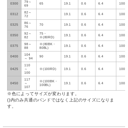
79～
0300
65
19.1
0.6
6.4
100
69
82～
0312
19.1
0.6
6.4
100
72
86～
0325
70
19.1
0.6
6.4
100
76
92～
75・
0350
19.1
0.6
6.4
100
82
※(80RD)
98～
※(80BK・
0375
19.1
0.6
6.4
100
88
80BL)
104
0400
90
19.1
0.6
6.4
100
～ 94
110
0425
～
※(100RD)
19.1
0.6
6.4
100
100
117
※(100BK・
0450
～
19.1
0.6
6.4
100
100BL)
107
※色によってサイズが変わります。
()内のみ共通のバンドではなく上記のサイズになりま
す。