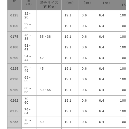
番
囲
適合サイズ
（㎜）
（㎜）
（㎜）
（φ）
（kg
（内径φ）
32～
0125
19.1
0.6
6.4
100
28
39～
0150
19.1
0.6
6.4
100
35
48～
0175
35・38
19.1
0.6
6.4
100
38
51～
0188
19.1
0.6
6.4
100
41
54～
0200
42
19.1
0.6
6.4
100
44
59～
0225
45
19.1
0.6
6.4
100
49
63～
0238
19.1
0.6
6.4
100
53
68～
0250
50・55
19.1
0.6
6.4
100
58
70～
0262
19.1
0.6
6.4
100
60
74～
0275
19.1
0.6
6.4
100
64
76～
0288
60
19.1
0.6
6.4
100
66