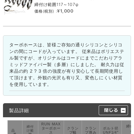
締付け範囲117～107φ
¥1,000
価格(税別) :
ターボホースは、皆様ご存知の通りシリコンとシリコ
ンの間にコードが入っています。 従来品はポリエステ
ル製ですが、オリジナルはコードにまでこだわりアラ
ミッドファイバー製（多層）にしました。 耐久力は従
来品の約 2 ? 3 倍の強度が有り安心して長期間使用し
て頂けます。外観の光沢も有り又、変色しにくい材質
を使用しています。
製品詳細
RUN･MAX
締付
締付
ターボホー
クラン
クラン
ボルト径
ル
品
け範
ス
プ幅
プ厚み
UNF1/4"