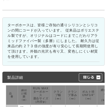
ターボホースは、皆様ご存知の通りシリコンとシリコ
ンの間にコードが入っています。 従来品はポリエステ
ル製ですが、オリジナルはコードにまでこだわりアラ
ミッドファイバー製（多層）にしました。 耐久力は従
来品の約 2 ? 3 倍の強度が有り安心して長期間使用し
て頂けます。外観の光沢も有り又、変色しにくい材質
を使用しています。
製品詳細
RUN･MAX
締付
締付
ターボホー
クラン
クラン
ボルト径
ル
品
け範
ス
プ幅
プ厚み
UNF1/4"
番
囲
適合サイズ
（㎜）
（㎜）
（㎜）
（φ）
（kg
（内径φ）