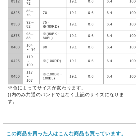
0312
19.1
0.6
6.4
100
72
86～
0325
70
19.1
0.6
6.4
100
76
92～
75・
0350
19.1
0.6
6.4
100
82
※(80RD)
98～
※(80BK・
0375
19.1
0.6
6.4
100
88
80BL)
104
0400
90
19.1
0.6
6.4
100
～ 94
110
0425
～
※(100RD)
19.1
0.6
6.4
100
100
117
※(100BK・
0450
～
19.1
0.6
6.4
100
100BL)
107
※色によってサイズが変わります。
()内のみ共通のバンドではなく上記のサイズになりま
す。
この商品を買った人はこんな商品も買っています。