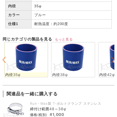
内径
35φ
カラー
ブルー
仕様1
耐熱温度：約200度
同じカテゴリの製品を見る
もっと見る
内径35φ
内径38φ
内径42φ
関連品を一緒に購入する
Run・Max製 T-ボルトクランプ ステンレス
締付け範囲48～38φ
¥1,000
価格(税別) :