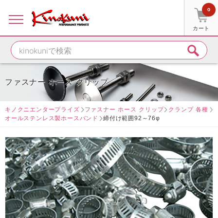
0
カート
ファスナー ホース クリップ
キノクニエンタープライズ
ファスナー ホース クリップ
クランプ 各種
オールステンレス製ホースバンド
締付け範囲92～76φ