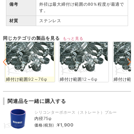
備考
外径は最大締付け範囲の80％程度が最適で
す。
材質
ステンレス
同じカテゴリの製品を見る
もっと見る
締付け範囲92～76φ
締付け範囲12～6φ
締付け範囲
関連品を一緒に購入する
シリコンターボホース（ストレート）ブルー
内径75φ
¥1,900
価格(税別) :