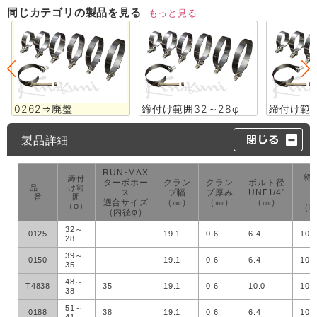
同じカテゴリの製品を見る
もっと見る
0262⇒廃盤
締付け範囲32～28φ
締付け範囲
製品詳細
RUN･MAX
締
締付
ターボホー
クラン
クラン
ボルト径
品
け範
ス
プ幅
プ厚み
UNF1/4"
番
囲
適合サイズ
（㎜）
（㎜）
（㎜）
（φ）
（k
（内径φ）
32～
0125
19.1
0.6
6.4
100
28
39～
0150
19.1
0.6
6.4
100
35
48～
T4838
35
19.1
0.6
10.0
100
38
51～
0188
38
19.1
0.6
6.4
100