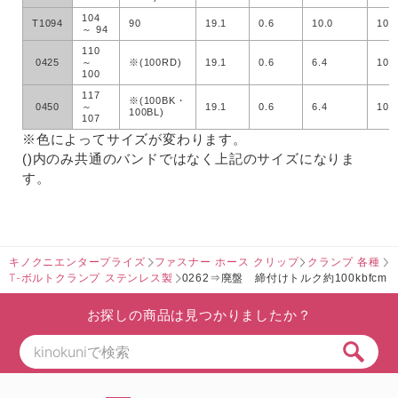
104
T1094
90
19.1
0.6
10.0
100
～ 94
110
0425
～
※(100RD)
19.1
0.6
6.4
100
100
117
※(100BK・
0450
～
19.1
0.6
6.4
100
100BL)
107
※色によってサイズが変わります。
()内のみ共通のバンドではなく上記のサイズになりま
す。
キノクニエンタープライズ
ファスナー ホース クリップ
クランプ 各種
T-ボルトクランプ ステンレス製
0262⇒廃盤 締付けトルク約100kbfcm
お探しの商品は見つかりましたか？