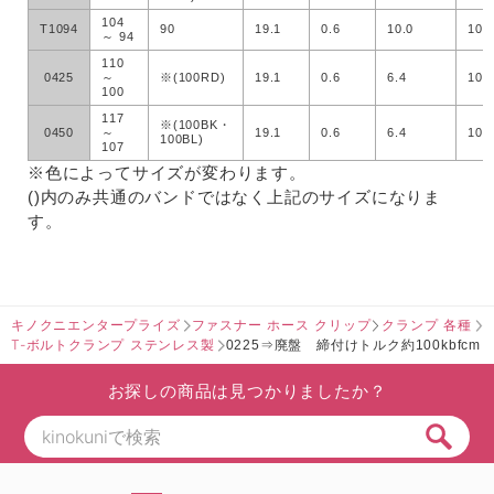
104
T1094
90
19.1
0.6
10.0
100
～ 94
110
0425
～
※(100RD)
19.1
0.6
6.4
100
100
117
※(100BK・
0450
～
19.1
0.6
6.4
100
100BL)
107
※色によってサイズが変わります。
()内のみ共通のバンドではなく上記のサイズになりま
す。
キノクニエンタープライズ
ファスナー ホース クリップ
クランプ 各種
T-ボルトクランプ ステンレス製
0225⇒廃盤 締付けトルク約100kbfcm
お探しの商品は見つかりましたか？