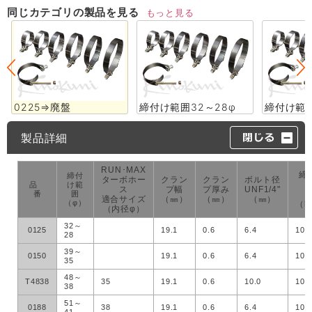
同じカテゴリの製品を見る
もっと見る
0225⇒廃盤
締付け範囲32～28φ
締付け範囲
製品詳細
RUN･MAX
締
締付
ターボホー
クラン
クラン
ボルト径
品
け範
ス
プ幅
プ厚み
UNF1/4"
番
囲
適合サイズ
（㎜）
（㎜）
（㎜）
（φ）
（k
（内径φ）
32～
0125
19.1
0.6
6.4
100
28
39～
0150
19.1
0.6
6.4
100
35
48～
T4838
35
19.1
0.6
10.0
100
38
51～
0188
38
19.1
0.6
6.4
100