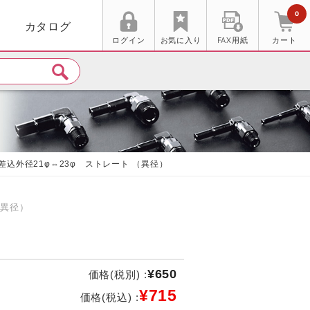
0
カタログ
ログイン
お気に入り
FAX用紙
カート
差込外径21φ⇔23φ ストレート （異径）
（異径）
φ
¥650
価格(税別) :
¥715
価格(税込) :