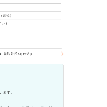
 （異径）
イント
差込外径4φ⇔8φ
差込外径5φ⇔7
います。