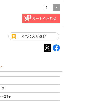
お気に入り登録
い
クス
⇔23φ