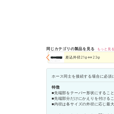
同じカテゴリの製品を見る
もっと見
差込外径21φ⇔23φ
ホース同士を接続する場合に必須
特徴
■先端部をテーパー形状にするこ
■先端部分だけにかえりを付ける
■内径は各サイズの外径に応じ最