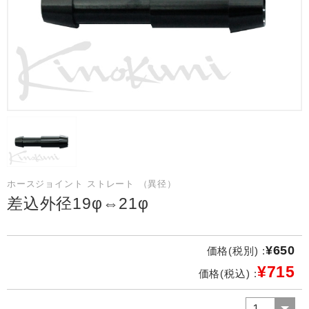
ホースジョイント ストレート （異径）
差込外径19φ⇔21φ
¥650
価格(税別) :
¥715
価格(税込) :