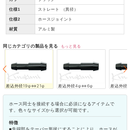
仕様1
ストレート （異径）
仕様2
ホースジョイント
材質
アルミ製
同じカテゴリの製品を見る
もっと見る
差込外径19φ⇔21φ
差込外径4φ⇔6φ
差込外径4
ホース同士を接続する場合に必須になるアイテムで
す。色々なサイズから選択が可能です。
特徴
■先端部をテーパー形状にすることにより、ホースが