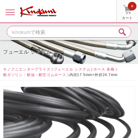
0
カート
フューエル システム
キノクニエンタープライズ
フューエル システム
ホース 各種
耐ガソリン・耐油・耐圧ゴムホース
内径17.5mm×外径24.7mm