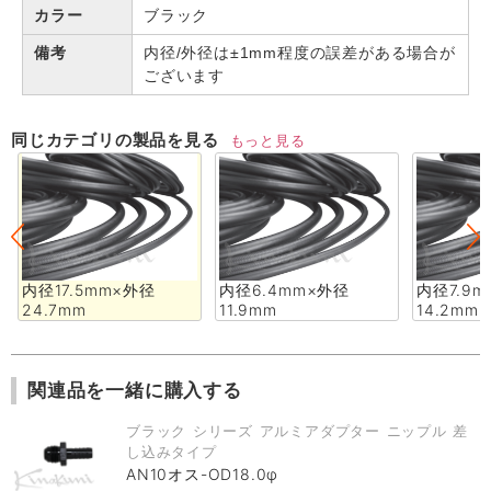
カラー
ブラック
備考
内径/外径は±1mm程度の誤差がある場合が
ございます
同じカテゴリの製品を見る
もっと見る
内径17.5mm×外径
内径6.4mm×外径
内径7.9
24.7mm
11.9mm
14.2mm
関連品を一緒に購入する
ブラック シリーズ アルミアダプター ニップル 差
し込みタイプ
AN10オス-OD18.0φ