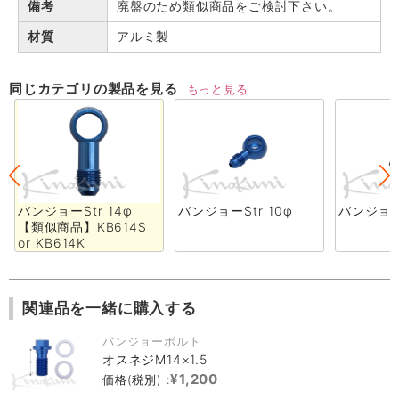
備考
廃盤のため類似商品をご検討下さい。
材質
アルミ製
同じカテゴリの製品を見る
もっと見る
バンジョーStr 14φ
バンジョーStr 10φ
バンジョーS
【類似商品】KB614S
or KB614K
関連品を一緒に購入する
バンジョーボルト
オスネジM14×1.5
¥1,200
価格(税別) :