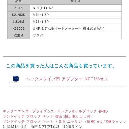
品番
サイズ
K218
NPT(PT) 1/8
K214MK
M14×1.5P
K216M
M16×1.5P
K26001
UNF 5/8"-18(オートメーター用 機械式油温計)
K2BM
プラグ
この商品を買った人はこんな商品も買っています。
ヘックスタイプ凹 アダプター NPT1/8オス
キノクニエンタープライズ
クーリング
オイルブロック 各種
サンドイッチ ブロック キット 油温 油圧 取り出し付
サンドイッチ ブロック キット トヨタ ニッサン （旧車) etc 10番ライン
油温:M14×1.5－油圧:NPT(PT)1/8 10番ライン