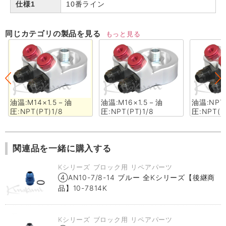
仕様1
10番ライン
同じカテゴリの製品を見る
もっと見る
油温:M14×1.5－油
油温:M16×1.5－油
油温:NPT
圧:NPT(PT)1/8
圧:NPT(PT)1/8
圧:NPT(P
関連品を一緒に購入する
Kシリーズ ブロック用 リペアパーツ
④AN10-7/8-14 ブルー 全Kシリーズ【後継商
品】10-7814K
Kシリーズ ブロック用 リペアパーツ