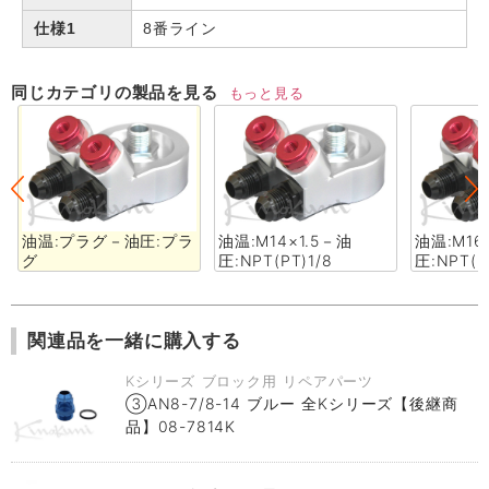
仕様1
8番ライン
同じカテゴリの製品を見る
もっと見る
油温:プラグ－油圧:プラ
油温:M14×1.5－油
油温:M16
グ
圧:NPT(PT)1/8
圧:NPT(P
関連品を一緒に購入する
Kシリーズ ブロック用 リペアパーツ
③AN8-7/8-14 ブルー 全Kシリーズ【後継商
品】08-7814K