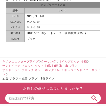
アダプターサイズ表
品番
サイズ
K218
NPT(PT) 1/8
K214MK
M14×1.5P
K216M
M16×1.5P
K26001
UNF 5/8"-18(オートメーター用 機械式油温計)
K2BM
プラグ
キノクニエンタープライズ
クーリング
オイルブロック 各種
サンドイッチ ブロック キット 油温 油圧 取り出し付
サンドイッチ ブロック キット ホンダ：NSX 旧レジェンド etc 8番ライ
ン
油温:プラグ－油圧:プラグ 8番ライン
お探しの商品は見つかりましたか？