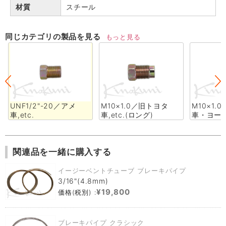
材質
スチール
同じカテゴリの製品を見る
もっと見る
UNF1/2"-20／アメ
M10×1.0／旧トヨタ
M10×1.
車,etc.
車,etc.(ロング)
車・ヨー
関連品を一緒に購入する
イージーベントチューブ ブレーキパイプ
3/16"(4.8mm)
¥19,800
価格(税別) :
ブレーキパイプ クラシック