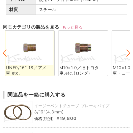
材質
スチール
同じカテゴリの製品を見る
もっと見る
UNF9/16"-18／アメ
M10×1.0／旧トヨタ
M10×1.
車,etc.
車,etc.(ロング)
車・ヨー
関連品を一緒に購入する
イージーベントチューブ ブレーキパイプ
3/16"(4.8mm)
¥19,800
価格(税別) :