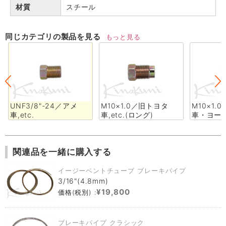
材質
スチール
同じカテゴリの製品を見る
もっと見る
UNF3/8"-24／アメ
M10×1.0／旧トヨタ
M10×1.
車,etc.
車,etc.(ロング)
車・ヨー
関連品を一緒に購入する
イージーベントチューブ ブレーキパイプ
3/16"(4.8mm)
¥19,800
価格(税別) :
ブレーキパイプ クラシック