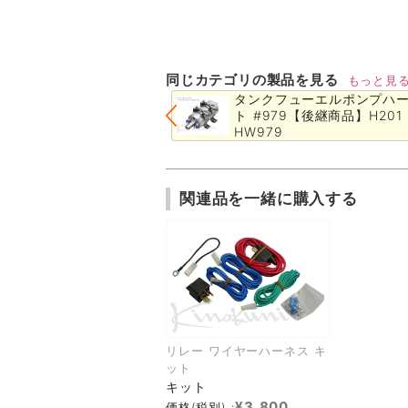
同じカテゴリの製品を見る
もっと見
タンクフューエルポンプハ
ト #979【後継商品】H201 
HW979
関連品を一緒に購入する
リレー ワイヤーハーネス キ
ット
キット
¥3,800
価格(税別) :