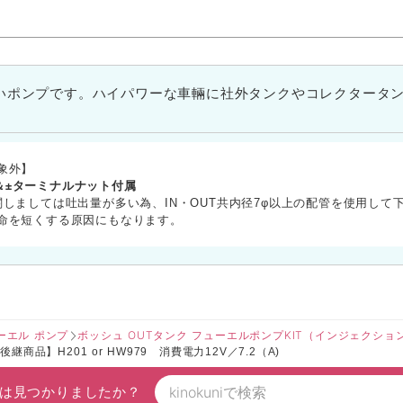
いポンプです。ハイパワーな車輛に社外タンクやコレクタータ
象外】
ヶ＆±ターミナルナット付属
しましては吐出量が多い為、IN・OUT共内径7φ以上の配管を使用して
命を短くする原因にもなります。
ューエル ポンプ
ボッシュ OUTタンク フューエルポンプKIT（インジェクショ
商品】H201 or HW979 消費電力12V／7.2（A)
は見つかりましたか？