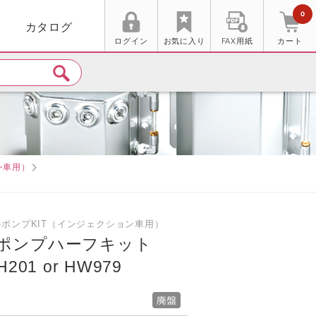
0
カタログ
ログイン
お気に入り
FAX用紙
カート
ン車用）
ルポンプKIT（インジェクション車用）
ポンプハーフキット
01 or HW979