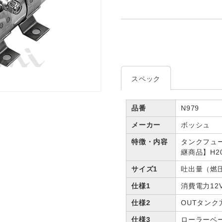
スペック
品番
N979
メーカー
ボッシュ
特徴・内容
タンクフュー
継商品】H201
サイズ1
吐出量（燃圧）
仕様1
消費電力12V
仕様2
OUTタンク
仕様3
ローラーベ