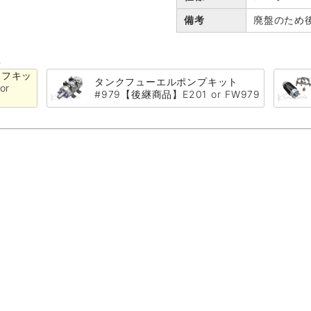
備考
廃盤のため
る
ーフキッ
タンクフューエルポンプキット
or
#979【後継商品】E201 or FW979