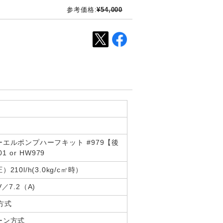
参考価格:
¥54,000
エルポンプハーフキット #979【後
 or HW979
210l/h(3.0kg/c㎡時）
／7.2（A)
方式
ーン方式