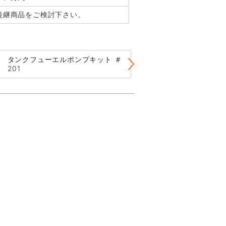
後継商品をご検討下さい。
タンクフューエ
タンクフューエルポンプキット ＃
#044【後継商品
201
FW044