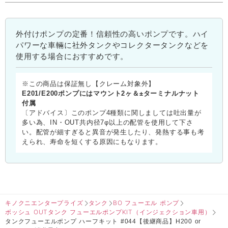
外付けポンプの定番！信頼性の高いポンプです。ハイ
パワーな車輛に社外タンクやコレクタータンクなどを
使用する場合におすすめです。
※この商品は保証無し【クレーム対象外】
E201/E200ポンプにはマウント2ヶ＆±ターミナルナット
付属
〔アドバイス〕このポンプ4種類に関しましては吐出量が
多い為、IN・OUT共内径7φ以上の配管を使用して下さ
い。配管が細すぎると異音が発生したり、発熱する事も考
えられ、寿命を短くする原因にもなります。
キノクニエンタープライズ
タンク
BO フューエル ポンプ
ボッシュ OUTタンク フューエルポンプKIT（インジェクション車用）
タンクフューエルポンプ ハーフキット #044【後継商品】H200 or