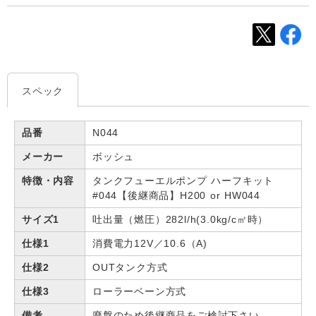
スペック
品番
N044
メーカー
ボッシュ
特徴・内容
タンクフューエルポンプ ハーフキット
#044【後継商品】H200 or HW044
サイズ1
吐出量（燃圧）282l/h(3.0kg/c㎡時）
仕様1
消費電力12V／10.6（A)
仕様2
OUTタンク方式
仕様3
ローラーベーン方式
備考
廃盤のため後継商品をご検討下さい。