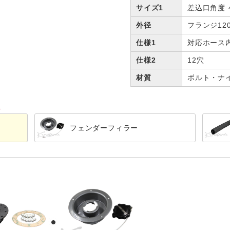
サイズ1
差込口角度 4
外径
フランジ12
仕様1
対応ホース内
仕様2
12穴
材質
ボルト・ナ
る
ト
フェンダーフィラー