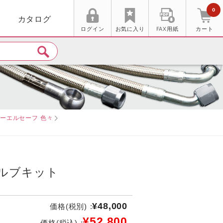
0
カタログ
ログイン
お気に入り
FAX用紙
カート
ーエルセーフ 色々
ルブキット
¥48,000
価格(税別) :
¥52,800
価格(税込) :