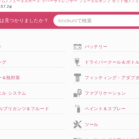
テム
フューエルホース ラバーサイレンサー フューエルポンプ セット他
フュ
7.2φ
は見つかりましたか？
キ
バッテリー
ング
ドライバークール＆ボト
ー＆熱対策
フィッティング・アダプ
エル システム
ファブリケーション
,ルブリカンツ＆フルード
ペイント＆スプレー
ツール