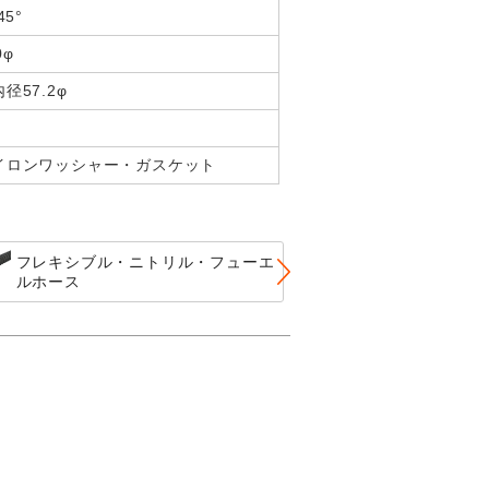
5°
0φ
径57.2φ
イロンワッシャー・ガスケット
Run・Max 
フレキシブル・ニトリル・フューエ
ス(ID57.2φ 
ルホース
ア