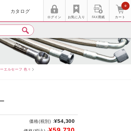
0
カタログ
ログイン
お気に入り
FAX用紙
カート
ーエルセーフ 色々
ー
¥54,300
価格(税別) :
¥59,730
価格(税込) :