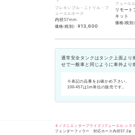
フューエ
フレキシブル・ニトリル・フ
リモート
ューエルホース
キット
内径57mm
価格(税別)
¥13,600
価格(税別) :
通常安全タンクはタンク上面より
せで一般車と同じように車外より
※表記の品番をお確かめ下さい。
100-457は1m単位の販売です。
キノクニエンタープライズ
フューエル シス
フェンダーフィラー 対応ホース内径57.2φ