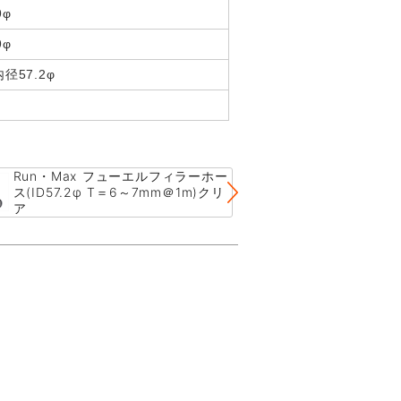
9φ
9φ
径57.2φ
Run・Max フューエルフィラーホー
マルチフィラー
ス(ID57.2φ T＝6～7mm＠1m)クリ
ット
ア