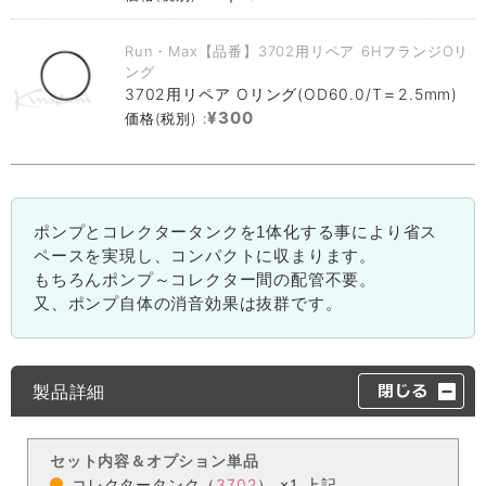
Run・Max【品番】3702用リペア 6HフランジOリ
ング
3702用リペア Oリング(OD60.0/T＝2.5mm)
¥300
価格(税別) :
ポンプとコレクタータンクを1体化する事により省ス
ペースを実現し、コンパクトに収まります。
もちろんポンプ～コレクター間の配管不要。
又、ポンプ自体の消音効果は抜群です。
製品詳細
セット内容＆オプション単品
3702
コレクタータンク（
） ×1 上記