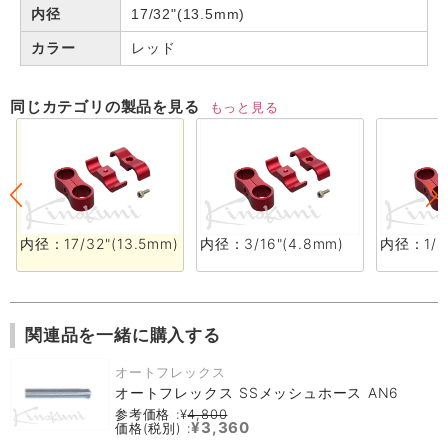
内径
17/32"(13.5mm)
カラー
レッド
同じカテゴリの製品を見る
もっと見る
内径：17/32"(13.5mm)
内径：3/16"(4.8mm)
内径：1/4"
関連品を一緒に購入する
オートフレックス
オートフレックス SSメッシュホース AN6
参考価格 :¥
4,800
¥3,360
価格(税別) :