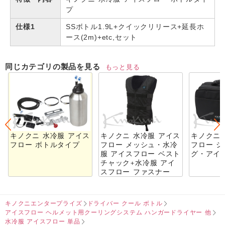
プ
仕様1
SSボトル1.9L+クイックリリース+延長ホ
ース(2m)+etc,セット
同じカテゴリの製品を見る
もっと見る
キノクニ 水冷服 アイス
キノクニ 水冷服 アイス
キノクニ 
フロー ボトルタイプ
フロー メッシュ・水冷
フロー 
服 アイスフロー ベスト
グ・アイ
チャック+水冷服 アイ
スフロー ファスナー
キノクニエンタープライズ
ドライバー クール ボトル
アイスフロー ヘルメット用クーリングシステム ハンガードライヤー 他
水冷服 アイスフロー 単品