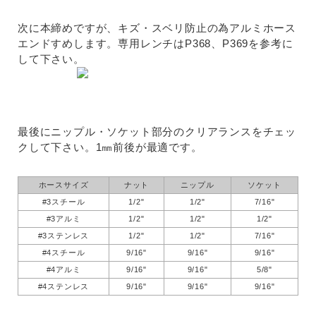
次に本締めですが、キズ・スベリ防止の為アルミホース
エンドすめします。専用レンチはP368、P369を参考に
して下さい。
最後にニップル・ソケット部分のクリアランスをチェッ
クして下さい。1㎜前後が最適です。
ホースサイズ
ナット
ニップル
ソケット
#3スチール
1/2"
1/2"
7/16"
#3アルミ
1/2"
1/2"
1/2"
#3ステンレス
1/2"
1/2"
7/16"
#4スチール
9/16"
9/16"
9/16"
#4アルミ
9/16"
9/16"
5/8"
#4ステンレス
9/16"
9/16"
9/16"