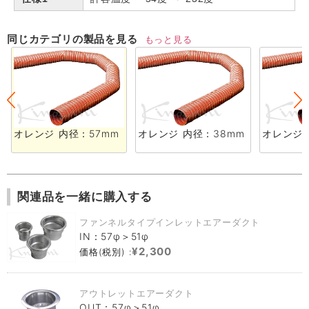
同じカテゴリの製品を見る
もっと見る
オレンジ 内径：57mm
オレンジ 内径：38mm
オレンジ 
関連品を一緒に購入する
ファンネルタイプインレットエアーダクト
IN：57φ＞51φ
¥2,300
価格(税別) :
アウトレットエアーダクト
OUT：57φ＞51φ