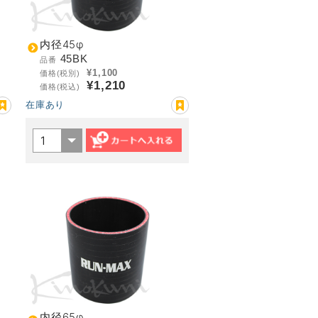
内径45φ
45BK
品番
¥1,100
価格(税別)
¥1,210
価格(税込)
在庫あり
内径65φ