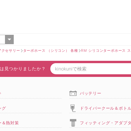
アクセサリー
ターボホース （シリコン） 各種
RM シリコンターボホース 
ク
は見つかりましたか？
キ
バッテリー
ング
ドライバークール＆ボト
ー＆熱対策
フィッティング・アダプ