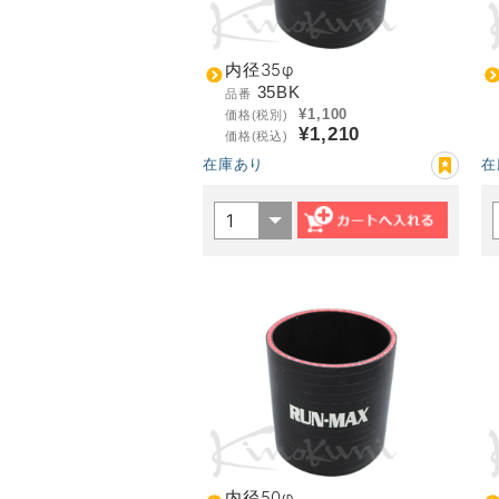
内径35φ
35BK
品番
¥1,100
価格(税別)
¥1,210
価格(税込)
在庫あり
在
内径50φ