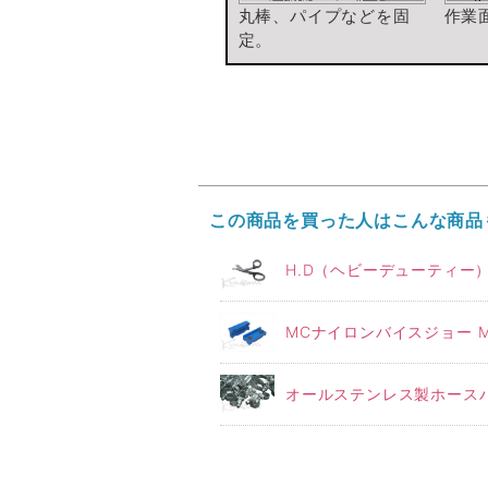
丸棒、パイプなどを固
作業
定。
この商品を買った人はこんな商品
H.D（ヘビーデューティー） S
MCナイロンバイスジョー 
オールステンレス製ホースバ