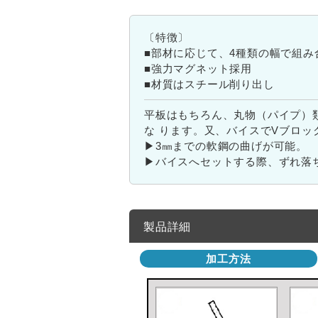
〔特徴〕
■部材に応じて、4種類の幅で組み
■強力マグネット採用
■材質はスチール削り出し
平板はもちろん、丸物（パイプ）
な ります。又、バイスでVブロ
▶3㎜までの軟鋼の曲げが可能。
▶バイスへセットする際、ずれ落
製品詳細
加工方法