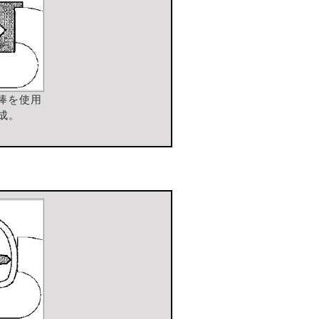
棒を使用
成。