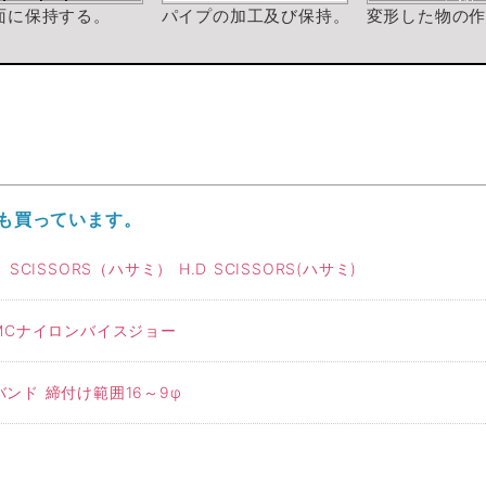
面に保持する。
パイプの加工及び保持。
変形した物の
も買っています。
CISSORS（ハサミ） H.D SCISSORS(ハサミ)
MCナイロンバイスジョー
ンド 締付け範囲16～9φ